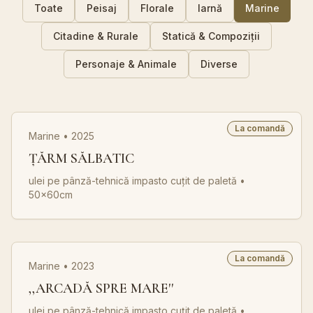
Toate
Peisaj
Florale
Iarnă
Marine
Citadine & Rurale
Statică & Compoziții
Personaje & Animale
Diverse
La comandă
Marine • 2025
ȚĂRM SĂLBATIC
ulei pe pânză-tehnică impasto cuțit de paletă
•
50x60cm
La comandă
Marine • 2023
,,ARCADĂ SPRE MARE''
ulei pe pânză-tehnică impasto cuțit de paletă
•