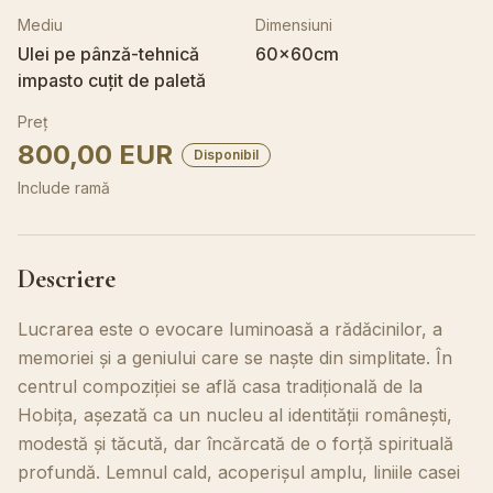
Mediu
Dimensiuni
Ulei pe pânză-tehnică
60x60cm
impasto cuțit de paletă
Preț
800,00 EUR
Disponibil
Include ramă
Descriere
Lucrarea este o evocare luminoasă a rădăcinilor, a
memoriei și a geniului care se naște din simplitate. În
centrul compoziției se află casa tradițională de la
Hobița, așezată ca un nucleu al identității românești,
modestă și tăcută, dar încărcată de o forță spirituală
profundă. Lemnul cald, acoperișul amplu, liniile casei