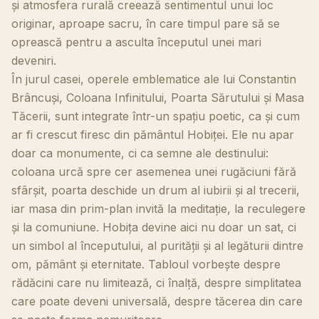
și atmosfera rurală creează sentimentul unui loc
originar, aproape sacru, în care timpul pare să se
oprească pentru a asculta începutul unei mari
deveniri.
În jurul casei, operele emblematice ale lui Constantin
Brâncuși, Coloana Infinitului, Poarta Sărutului și Masa
Tăcerii, sunt integrate într-un spațiu poetic, ca și cum
ar fi crescut firesc din pământul Hobiței. Ele nu apar
doar ca monumente, ci ca semne ale destinului:
coloana urcă spre cer asemenea unei rugăciuni fără
sfârșit, poarta deschide un drum al iubirii și al trecerii,
iar masa din prim-plan invită la meditație, la reculegere
și la comuniune. Hobița devine aici nu doar un sat, ci
un simbol al începutului, al purității și al legăturii dintre
om, pământ și eternitate. Tabloul vorbește despre
rădăcini care nu limitează, ci înalță, despre simplitatea
care poate deveni universală, despre tăcerea din care