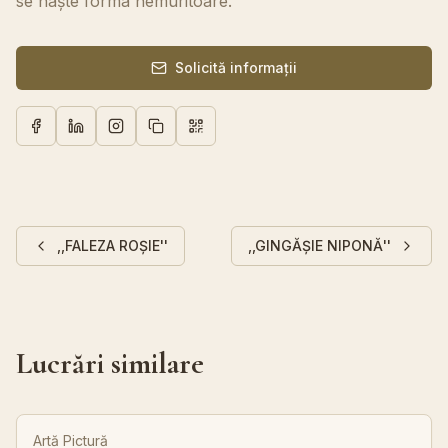
se naște forma nemuritoare.
Solicită informații
,,FALEZA ROȘIE''
,,GINGĂȘIE NIPONĂ''
Lucrări similare
Artă Pictură