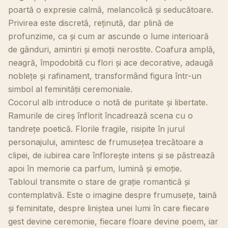
poartă o expresie calmă, melancolică și seducătoare.
Privirea este discretă, reținută, dar plină de
profunzime, ca și cum ar ascunde o lume interioară
de gânduri, amintiri și emoții nerostite. Coafura amplă,
neagră, împodobită cu flori și ace decorative, adaugă
noblețe și rafinament, transformând figura într-un
simbol al feminității ceremoniale.
Cocorul alb introduce o notă de puritate și libertate.
Ramurile de cireș înflorit încadrează scena cu o
tandrețe poetică. Florile fragile, risipite în jurul
personajului, amintesc de frumusețea trecătoare a
clipei, de iubirea care înflorește intens și se păstrează
apoi în memorie ca parfum, lumină și emoție.
Tabloul transmite o stare de grație romantică și
contemplativă. Este o imagine despre frumusețe, taină
și feminitate, despre liniștea unei lumi în care fiecare
gest devine ceremonie, fiecare floare devine poem, iar