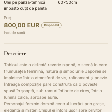
Ulei pe pânză-tehnică
60x50cm
impasto cuțit de paletă
Preț
800,00 EUR
Disponibil
Include ramă
Descriere
Tabloul este o delicată reverie niponă, o scenă în care
frumusețea feminină, natura și simbolurile Japoniei se
împletesc într-o atmosferă de vis, rafinament și poezie.
Întreaga compoziție pare construită ca o poveste
spusă în șoaptă, sub ramuri înflorite de cireș, într-o
lumină caldă, aproape aurie.
Personajul feminin domină centrul lucrării prin grație,
eleganță și mister. Chipul ei întors ușor spre privitor