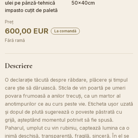
ulei pe pânză-tehnică
50x40cm
impasto cuțit de paletă
Preț
600,00 EUR
La comandă
Fără ramă
Descriere
O declarație tăcută despre răbdare, plăcere și timpul
care știe să dăruiască. Sticla de vin poartă pe umeri
povara frumoasă a anilor trecuți, ca un martor al
anotimpurilor ce au curs peste vie. Eticheta ușor uzată
și dopul de plută sugerează o poveste păstrată cu
grijă, așteptând momentul potrivit să fie spusă.
Paharul, umplut cu vin rubiniu, captează lumina ca o
inimă deschisă, transparentă, fragilă, sinceră. În el se