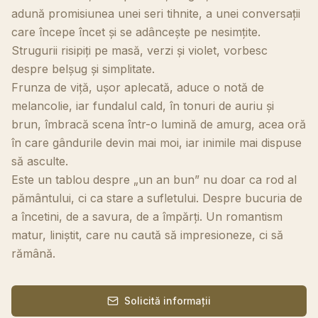
adună promisiunea unei seri tihnite, a unei conversații
care începe încet și se adâncește pe nesimțite.
Strugurii risipiți pe masă, verzi și violet, vorbesc
despre belșug și simplitate.
Frunza de viță, ușor aplecată, aduce o notă de
melancolie, iar fundalul cald, în tonuri de auriu și
brun, îmbracă scena într-o lumină de amurg, acea oră
în care gândurile devin mai moi, iar inimile mai dispuse
să asculte.
Este un tablou despre „un an bun” nu doar ca rod al
pământului, ci ca stare a sufletului. Despre bucuria de
a încetini, de a savura, de a împărți. Un romantism
matur, liniștit, care nu caută să impresioneze, ci să
rămână.
Solicită informații