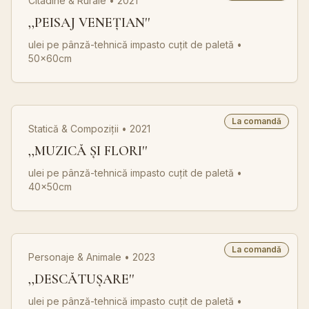
Citadine & Rurale • 2021
,,PEISAJ VENEȚIAN''
ulei pe pânză-tehnică impasto cuțit de paletă
•
50x60cm
La comandă
Statică & Compoziții • 2021
,,MUZICĂ ȘI FLORI''
ulei pe pânză-tehnică impasto cuțit de paletă
•
40x50cm
La comandă
Personaje & Animale • 2023
,,DESCĂTUȘARE''
ulei pe pânză-tehnică impasto cuțit de paletă
•