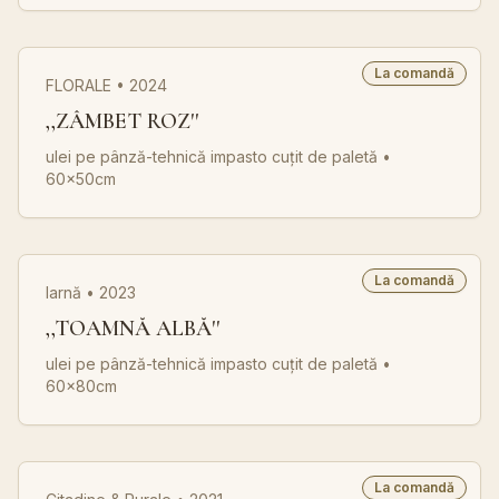
La comandă
FLORALE • 2024
,,ZÂMBET ROZ''
ulei pe pânză-tehnică impasto cuțit de paletă
•
60x50cm
La comandă
Iarnă • 2023
,,TOAMNĂ ALBĂ''
ulei pe pânză-tehnică impasto cuțit de paletă
•
60x80cm
La comandă