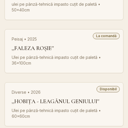
ulei pe pânză-tehnică impasto cuțit de paletă
•
50x40cm
La comandă
Peisaj • 2025
,,FALEZA ROȘIE''
Ulei pe pânză-tehnică impasto cuțit de paletă
•
36x100cm
Disponibil
Diverse • 2026
,,HOBIȚA - LEAGĂNUL GENIULUI''
Ulei pe pânză-tehnică impasto cuțit de paletă
•
60x60cm