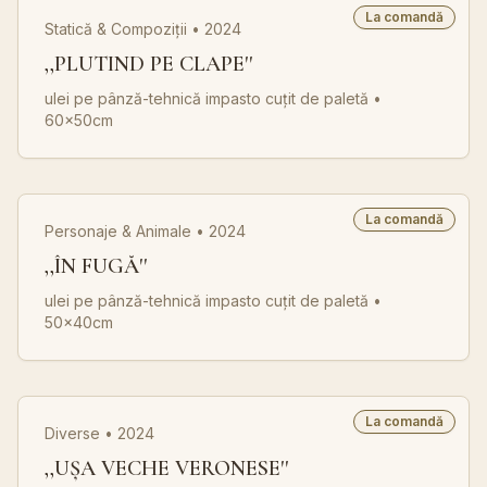
La comandă
Statică & Compoziții • 2024
,,PLUTIND PE CLAPE''
ulei pe pânză-tehnică impasto cuțit de paletă
•
60x50cm
La comandă
Personaje & Animale • 2024
,,ÎN FUGĂ''
ulei pe pânză-tehnică impasto cuțit de paletă
•
50x40cm
La comandă
Diverse • 2024
,,UȘA VECHE VERONESE''