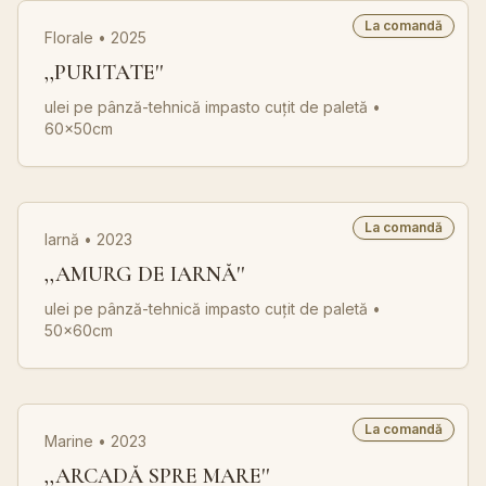
La comandă
Florale • 2025
,,PURITATE''
ulei pe pânză-tehnică impasto cuțit de paletă
•
60x50cm
La comandă
Iarnă • 2023
,,AMURG DE IARNĂ''
ulei pe pânză-tehnică impasto cuțit de paletă
•
50x60cm
La comandă
Marine • 2023
,,ARCADĂ SPRE MARE''