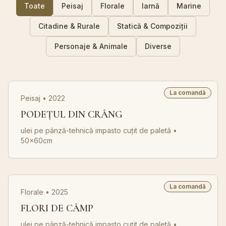
Toate
Peisaj
Florale
Iarnă
Marine
Citadine & Rurale
Statică & Compoziții
Personaje & Animale
Diverse
La comandă
Peisaj • 2022
PODEȚUL DIN CRÂNG
ulei pe pânză-tehnică impasto cuțit de paletă
•
50x60cm
La comandă
Florale • 2025
FLORI DE CÂMP
ulei pe pânză-tehnică impasto cuțit de paletă
•