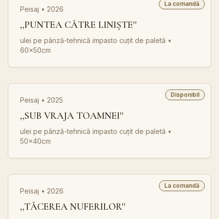
La comandă
Peisaj • 2026
,,PUNTEA CĂTRE LINIȘTE''
ulei pe pânză-tehnică impasto cuțit de paletă
•
60x50cm
Disponibil
Peisaj • 2025
,,SUB VRAJA TOAMNEI''
ulei pe pânză-tehnică impasto cuțit de paletă
•
50x40cm
La comandă
Peisaj • 2026
,,TĂCEREA NUFERILOR''