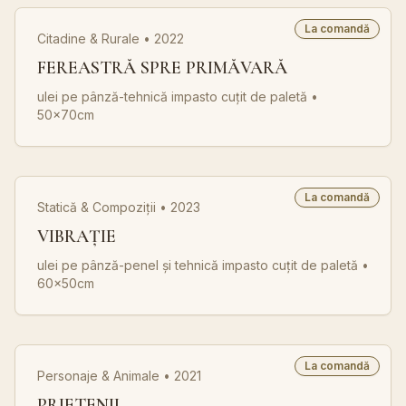
La comandă
Citadine & Rurale • 2022
FEREASTRĂ SPRE PRIMĂVARĂ
ulei pe pânză-tehnică impasto cuțit de paletă
•
50x70cm
La comandă
Statică & Compoziții • 2023
VIBRAȚIE
ulei pe pânză-penel și tehnică impasto cuțit de paletă
•
60x50cm
La comandă
Personaje & Animale • 2021
PRIETENII