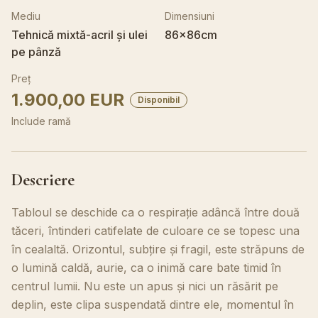
Mediu
Dimensiuni
Tehnică mixtă-acril și ulei
86x86cm
pe pânză
Preț
1.900,00 EUR
Disponibil
Include ramă
Descriere
Tabloul se deschide ca o respirație adâncă între două
tăceri, întinderi catifelate de culoare ce se topesc una
în cealaltă. Orizontul, subțire și fragil, este străpuns de
o lumină caldă, aurie, ca o inimă care bate timid în
centrul lumii. Nu este un apus și nici un răsărit pe
deplin, este clipa suspendată dintre ele, momentul în